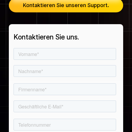
Kontaktieren Sie unseren Support.
Passagierbuchungsdaten
Spanisch (
Flight Connections
Español
)
Alle Datensätze anzeigen
Kontaktieren Sie uns.
Japanisch (
日本語
)
Koreanisch (
한국어
)
Polnisch (
Polski