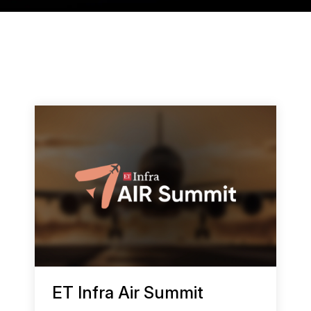
Passagierbuchungsdaten
Spanisch (
Flight Connections
Español
)
Alle Datensätze anzeigen
Japanisch (
日本語
)
Koreanisch (
한국어
)
Polnisch (
Polski
ET Infra Air Summit