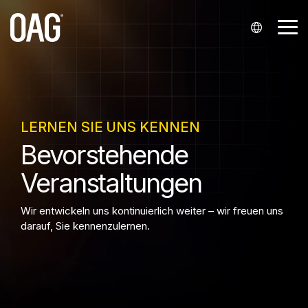
Weiter
zum
Me
Hauptinhalt.
ums
Sprachen
Datensätze
Datenbereitstellung
Support
Partnerschaften
Unternehmen
Analysen
Kontakt
Branchen
Englisch (
Flugpläne
API
Mein Konto
Integratoren und Wiederverkäufer
Über uns
Flugplananalysen
Kontaktieren Sie unser Vertriebsteam.
Fluggesellschaften
English
LERNEN SIE UNS KENNEN
Status
Partnerschaften mit Fluggesellschaften
Benachrichtigungen
Wissenszentrum
Unsere Standorte
Flugpreis-Analysen
Flughäfen
Kontakt zum Support
Bevorstehende
)
Flugpreise
Snowflake
Start-ups
Kontakt zum Support
Veranstaltungen
Analyse von Passagierbuchungen
Presseanfragen
Flughafendienstleister
Portugiesisch (
Veranstaltungen
Historisch
Infare-Kundenportal
Karriere
Finanzen
Português
Wir entwickeln uns kontinuierlich weiter – wir freuen uns
)
Sitzplätze
Reisetechnologie
darauf, Sie kennenzulernen.
Chinesisch (
Mindestumsteigezeiten
中文
Stammdaten
)