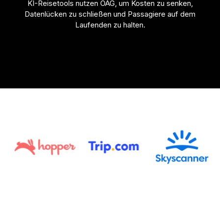
KI-Reisetools nutzen OAG, um Kosten zu senken,
Passagierbuchungsdaten
Datenlücken zu schließen und Passagiere auf dem
Spanisch (
Laufenden zu halten.
Flight Connections
Español
)
Alle Datensätze anzeigen
Japanisch (
日本語
)
Koreanisch (
한국어
)
Polnisch (
Polski