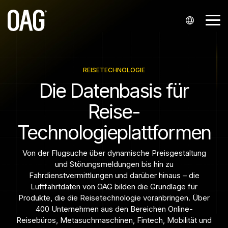
Weiter
zum
Me
Hauptinhalt.
ums
Sprachen
Datensätze
Datenbereitstellung
Support
Partnerschaften
Unternehmen
Analysen
Kontakt
Branchen
Englisch (
Flugpläne
API
Mein Konto
Integratoren und Wiederverkäufer
Über uns
Flugplananalysen
Kontaktieren Sie unser Vertriebsteam.
Fluggesellschaften
REISETECHNOLOGIE
Die Datenbasis für
English
Status
Partnerschaften mit Fluggesellschaften
Benachrichtigungen
Wissenszentrum
Unsere Standorte
Flugpreis-Analysen
Flughäfen
Kontakt zum Support
Reise-
)
Flugpreise
Snowflake
Start-ups
Kontakt zum Support
Veranstaltungen
Analyse von Passagierbuchungen
Presseanfragen
Flughafendienstleister
Technologieplattformen
Portugiesisch (
Historisch
Infare-Kundenportal
Karriere
Finanzen
Português
Von der Flugsuche über dynamische Preisgestaltung
und Störungsmeldungen bis hin zu
)
Sitzplätze
Reisetechnologie
Fahrdienstvermittlungen und darüber hinaus – die
Chinesisch (
Luftfahrtdaten von OAG bilden die Grundlage für
Mindestumsteigezeiten
Produkte, die die Reisetechnologie voranbringen. Über
中文
400 Unternehmen aus den Bereichen Online-
Stammdaten
Reisebüros, Metasuchmaschinen, Fintech, Mobilität und
)